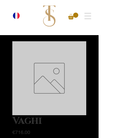
Vaghi
Price
€716.00